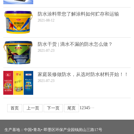
防水涂料带您了解涂料如何贮存和运输
2021-08-12
防水干货 | 滴水不漏的防水怎么做？
2021-07-23
家庭装修做防水，从选对防水材料开始！！
2021-07-23
1
2
3
4
5
···
首页
上一页
下一页
尾页
生产基地：中国•青岛•·即墨区环保产业园钱崮山三路17号