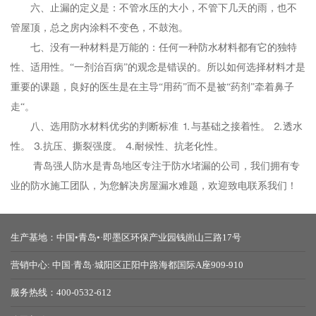
六、止漏的定义是：不管水压的大小，不管下几天的雨，也不
管屋顶，总之房内涂料不变色，不鼓泡。
七、没有一种材料是万能的：任何一种防水材料都有它的独特
性、适用性。“一剂治百病”的观念是错误的。所以如何选择材料才是
重要的课题，良好的医生是在主导“用药”而不是被“药剂”牵着鼻子
走“。
八、选用防水材料优劣的判断标准 ⒈与基础之接着性。 ⒉透水
性。 ⒊抗压、撕裂强度。 ⒋耐候性、抗老化性。
青岛强人防水是青岛地区专注于防水堵漏的公司，我们拥有专
业的防水施工团队，为您解决房屋漏水难题，欢迎致电联系我们！
生产基地：中国•青岛•·即墨区环保产业园钱崮山三路17号
营销中心: 中国·青岛·城阳区正阳中路海都国际A座909-910
服务热线：400-0532-612