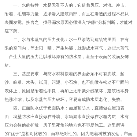
一、水的特性：水是无孔不入的，它借着风压、对流、冲击、
附着、毛细等力量，逐渐渗入建筑内部，而且在渗透的过程不易从
表面发觉。换言之，找寻漏水原因必须深入“内脏”分析判断，才能对
症下药。
二、水与水蒸气的压力变化：水一旦渗透到建筑物里面，在有
限的空间内，等太阳一晒，产生热能，就形成水蒸气，这些水蒸气
产生大量的压力足以破坏原有的防水层，甚至于表面的装潢及饰
材。
三、基层要求：与防水材料接着的界面必须不可有膨鼓、起
沙、蜂巢、木头、纸屑、污泥、小石块、也不能做在松动不牢固的
表体上，原因是附着性不良，再加上太阳紫外线破坏，建筑物本身
热涨冷缩，以及水蒸气压力破坏，容易造成防水层老化、失败。
四、正面防水优于负面防水：如屋顶防水，直接做在屋顶表
面，墙壁防水应直接做在外墙、水箱漏水直接做在水箱内层，水有
压力会往他处扩散，房子里死角的地方也不容易施工。这里所讲
的“优于”是相对比较的，而非绝对性的。因为随着科技的发达，市面